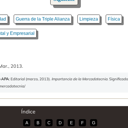
dad
Guerra de la Triple Alianza
Limpieza
Física
al y Empresarial
Mar., 2013.
o APA
: Editorial (marzo, 2013).
Importancia de la Mercadotecnia
. Significad
-mercadotecnia/
Índice
A
B
C
D
E
F
G