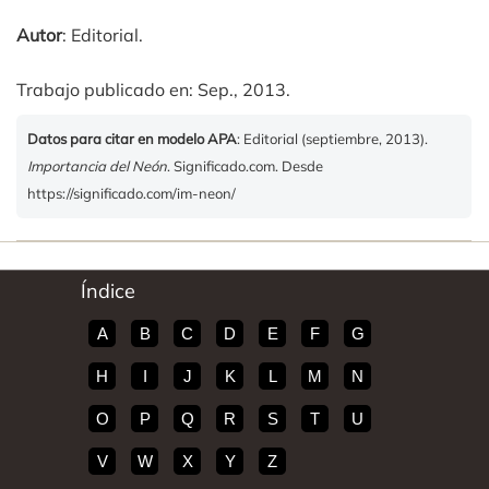
Autor
: Editorial.
Trabajo publicado en: Sep., 2013.
Datos para citar en modelo APA
: Editorial (septiembre, 2013).
Importancia del Neón
. Significado.com. Desde
https://significado.com/im-neon/
Índice
A
B
C
D
E
F
G
H
I
J
K
L
M
N
O
P
Q
R
S
T
U
V
W
X
Y
Z