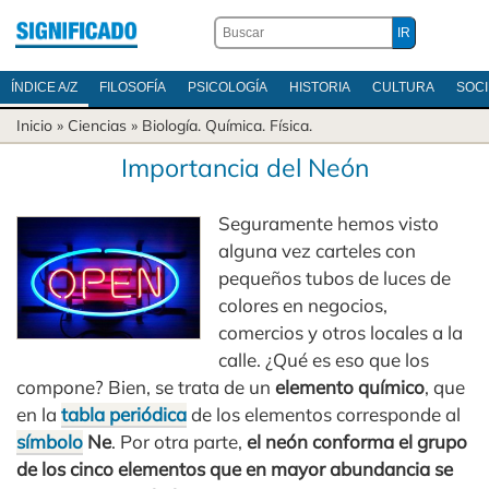
ÍNDICE A/Z
FILOSOFÍA
PSICOLOGÍA
HISTORIA
CULTURA
SOC
Inicio
»
Ciencias
»
Biología
.
Química
.
Física
.
Importancia del Neón
Seguramente hemos visto
alguna vez carteles con
pequeños tubos de luces de
colores en negocios,
comercios y otros locales a la
calle. ¿Qué es eso que los
compone? Bien, se trata de un
elemento químico
, que
en la
tabla periódica
de los elementos corresponde al
símbolo
Ne
. Por otra parte,
el neón conforma el grupo
de los cinco elementos que en mayor abundancia se