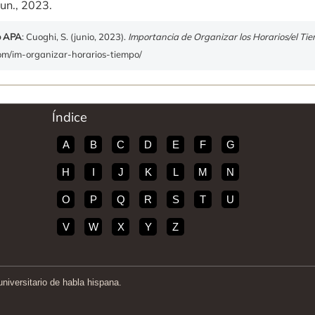
un., 2023.
o APA
: Cuoghi, S. (junio, 2023).
Importancia de Organizar los Horarios/el Ti
com/im-organizar-horarios-tiempo/
Índice
A
B
C
D
E
F
G
H
I
J
K
L
M
N
O
P
Q
R
S
T
U
V
W
X
Y
Z
iversitario de habla hispana.