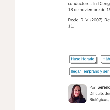
conductores. In I Cong
18 de noviembre de 1
Recio, R. V. (2007). R
11.
Huso Horario
Háb
llegar Temprano y ser
Por:
Serena
Dificultad
Biológicas,