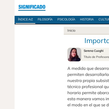
ÍNDICE A/Z
FILOSOFÍA
PSICOLOGÍA
HISTORIA
CULTU
Inicio
Importa
Serena Cuoghi
Título de Profesor
A medida que desarro
permiten desarrollarla
nuestra propia subsist
técnico profesional qu
horario permite abarc
esta manera vamos imp
el modo en el que se d