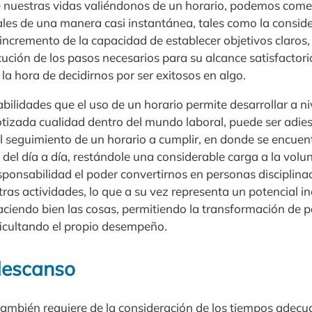
de nuestras vidas valiéndonos de un horario, podemos come
ales de una manera casi instantánea, tales como la consid
l incremento de la capacidad de establecer objetivos claro
ecución de los pasos necesarios para su alcance satisfacto
a hora de decidirnos por ser exitosos en algo.
ilidades que el uso de un horario permite desarrollar a niv
cotizada cualidad dentro del mundo laboral, puede ser adi
el seguimiento de un horario a cumplir, en donde se encue
 del día a día, restándole una considerable carga a la vol
sponsabilidad el poder convertirnos en personas disciplina
ras actividades, lo que a su vez representa un potencial 
haciendo bien las cosas, permitiendo la transformación de 
ficultando el propio desempeño.
descanso
también requiere de la consideración de los tiempos adecu