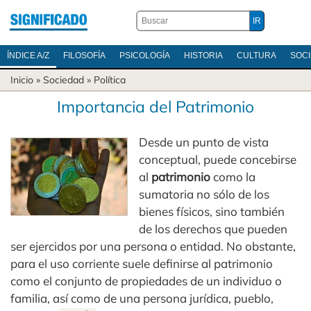
ÍNDICE A/Z
FILOSOFÍA
PSICOLOGÍA
HISTORIA
CULTURA
SOC
Inicio
»
Sociedad
»
Política
Importancia del Patrimonio
Desde un punto de vista
conceptual, puede concebirse
al
patrimonio
como la
sumatoria no sólo de los
bienes físicos, sino también
de los derechos que pueden
ser ejercidos por una persona o entidad. No obstante,
para el uso corriente suele definirse al patrimonio
como el conjunto de propiedades de un individuo o
familia, así como de una persona jurídica, pueblo,