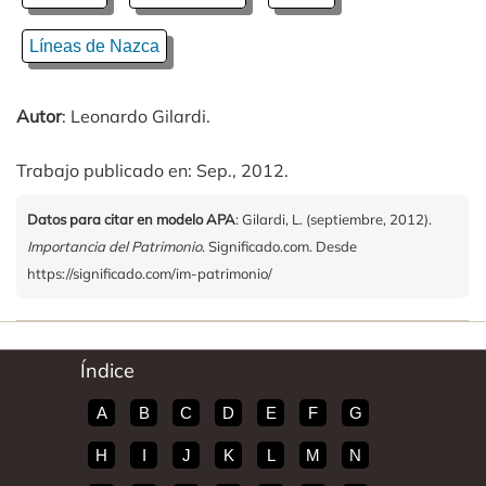
Líneas de Nazca
Autor
: Leonardo Gilardi.
Trabajo publicado en: Sep., 2012.
Datos para citar en modelo APA
: Gilardi, L. (septiembre, 2012).
Importancia del Patrimonio
. Significado.com. Desde
https://significado.com/im-patrimonio/
Índice
A
B
C
D
E
F
G
H
I
J
K
L
M
N