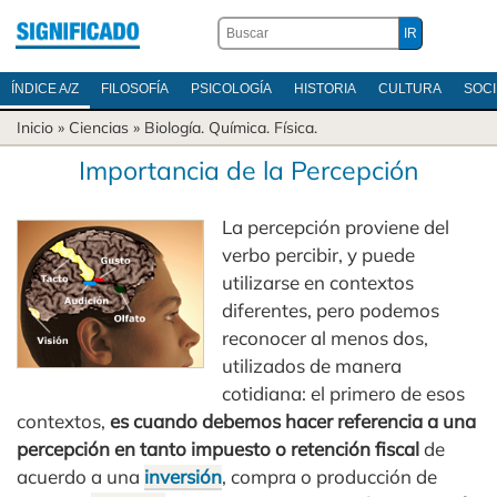
ÍNDICE A/Z
FILOSOFÍA
PSICOLOGÍA
HISTORIA
CULTURA
SOC
Inicio
»
Ciencias
»
Biología
.
Química
.
Física
.
Importancia de la Percepción
La percepción proviene del
verbo percibir, y puede
utilizarse en contextos
diferentes, pero podemos
reconocer al menos dos,
utilizados de manera
cotidiana: el primero de esos
contextos,
es cuando debemos hacer referencia a una
percepción en tanto impuesto o retención fiscal
de
acuerdo a una
inversión
, compra o producción de