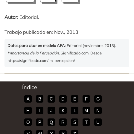
Autor
: Editorial.
Trabajo publicado en: Nov., 2013.
Datos para citar en modelo APA
: Editorial (noviembre, 2013).
Importancia de la Percepción
. Significado.com. Desde
https://significado.com/im-percepcion/
Índice
A
B
C
D
E
F
G
H
I
J
K
L
M
N
O
P
Q
R
S
T
U
V
W
X
Y
Z