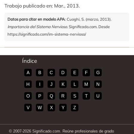
Trabajo publicado en: Mar., 2013.
Datos para citar en modelo APA
: Cuoghi, S. (marzo, 2013).
Importancia del Sistema Nervioso
. Significado.com. Desde
https://significado.com/im-sistema-nervioso/
Índice
A
B
C
D
E
F
G
H
I
J
K
L
M
N
O
P
Q
R
S
T
U
V
W
X
Y
Z
© 2007-2026 Significado.com. Reúne profesionales de grado