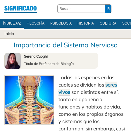
ÍNDICE A/Z
FILOSOFÍA
PSICOLOGÍA
HISTORIA
CULTURA
SOC
Inicio
Importancia del Sistema Nervioso
Serena Cuoghi
Título de Profesora de Biología
Todas las especies en las
cuales se dividen los
seres
vivos
son distintas entre sí,
tanto en apariencia,
funciones y hábitos de vida,
como en los propios órganos
y sistemas que los
conforman, sin embargo, casi