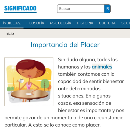
ÍNDICE A/Z
FILOSOFÍA
PSICOLOGÍA
HISTORIA
CULTURA
SOC
Inicio
Importancia del Placer
Sin duda alguna, todos los
humanos y los
animales
también contamos con la
capacidad de sentir bienestar
ante determinadas
situaciones. En algunos
casos, esa sensación de
bienestar es importante y nos
permite gozar de un momento o de una circunstancia
particular. A esto se lo conoce como placer.