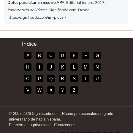
Datos para citar en modelo APA
: Editorial (enero, 2017).
Importancia del Placer
. Significado.com. Desde
https://significado.com/im-placer/
Índice
A
B
C
D
E
F
G
H
I
J
K
L
M
N
O
P
Q
R
S
T
U
V
W
X
Y
Z
© 2007-2026 Significado.com. Reúne profesionales de grado
universitario de habla hispana.
Respeto a su privacidad
-
Conózcanos