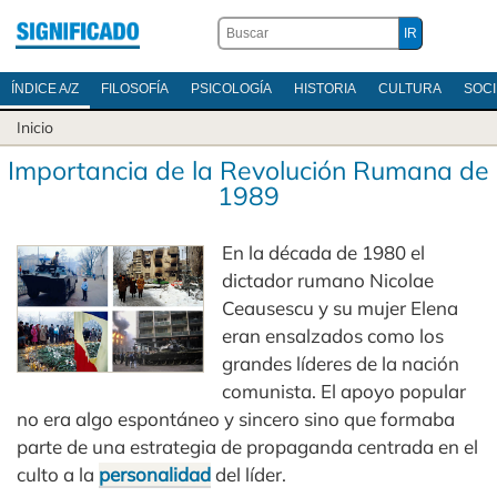
ÍNDICE A/Z
FILOSOFÍA
PSICOLOGÍA
HISTORIA
CULTURA
SOC
Inicio
Importancia de la Revolución Rumana de
1989
En la década de 1980 el
dictador rumano Nicolae
Ceausescu y su mujer Elena
eran ensalzados como los
grandes líderes de la nación
comunista. El apoyo popular
no era algo espontáneo y sincero sino que formaba
parte de una estrategia de propaganda centrada en el
culto a la
personalidad
del líder.