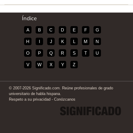
Índice
A
B
C
D
E
F
G
H
I
J
K
L
M
N
O
P
Q
R
S
T
U
V
W
X
Y
Z
© 2007-2026 Significado.com. Reúne profesionales de grado
universitario de habla hispana.
Respeto a su privacidad
-
Conózcanos