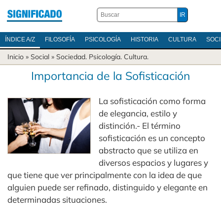
ÍNDICE A/Z
FILOSOFÍA
PSICOLOGÍA
HISTORIA
CULTURA
SOC
Inicio
» Social »
Sociedad
.
Psicología
.
Cultura
.
Importancia de la Sofisticación
La sofisticación como forma
de elegancia, estilo y
distinción.- El término
sofisticación es un concepto
abstracto que se utiliza en
diversos espacios y lugares y
que tiene que ver principalmente con la idea de que
alguien puede ser refinado, distinguido y elegante en
determinadas situaciones.