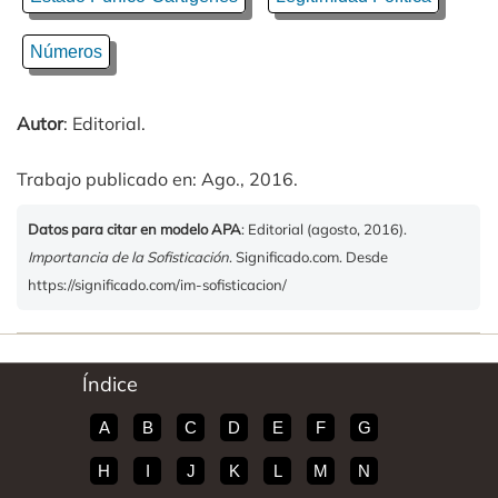
Números
Autor
: Editorial.
Trabajo publicado en: Ago., 2016.
Datos para citar en modelo APA
: Editorial (agosto, 2016).
Importancia de la Sofisticación
. Significado.com. Desde
https://significado.com/im-sofisticacion/
Índice
A
B
C
D
E
F
G
H
I
J
K
L
M
N