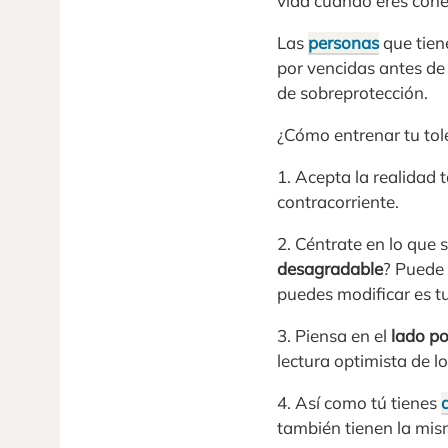
vida cuando eres cohe
Las
personas
que tie
por vencidas antes de
de sobreprotección.
¿Cómo entrenar tu tole
1. Acepta la realidad t
contracorriente.
2. Céntrate en lo que
desagradable
? Puede 
puedes modificar es tu
3. Piensa en el
lado po
lectura optimista de l
4. Así como tú tienes
también tienen la mi