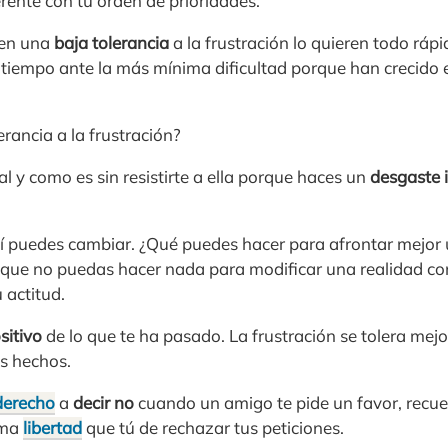
rente con tu orden de prioridades.
nen una
baja tolerancia
a la frustración lo quieren todo ráp
 tiempo ante la más mínima dificultad porque han crecido
rancia a la frustración?
al y como es sin resistirte a ella porque haces un
desgaste 
 sí puedes cambiar. ¿Qué puedes hacer para afrontar mejor
que no puedas hacer nada para modificar una realidad con
 actitud.
sitivo
de lo que te ha pasado. La frustración se tolera me
os hechos.
derecho
a
decir no
cuando un amigo te pide un favor, recu
sma
libertad
que tú de rechazar tus peticiones.