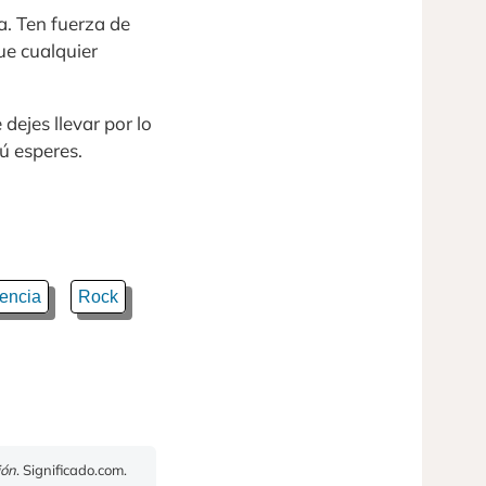
a. Ten fuerza de
ue cualquier
 dejes llevar por lo
ú esperes.
encia
Rock
ión
. Significado.com.