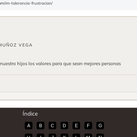
om/im-tolerancia-frustracion/
MUÑOZ VEGA
uestro hijos los valores para que sean mejores personas
Índice
A
B
C
D
E
F
G