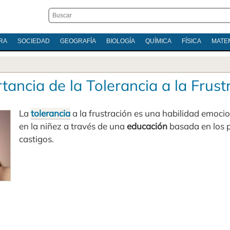
RA
SOCIEDAD
GEOGRAFÍA
BIOLOGÍA
QUÍMICA
FÍSICA
MATE
tancia de la Tolerancia a la Frust
La
tolerancia
a la frustración es una habilidad emoci
en la niñez a través de una
educación
basada en los p
castigos.