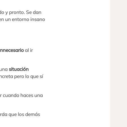
ido y pronto. Se dan
 en un entorno insano
innecesario
al ir
 una
situación
creta pero lo que sí
jor cuando haces una
erda que los demás