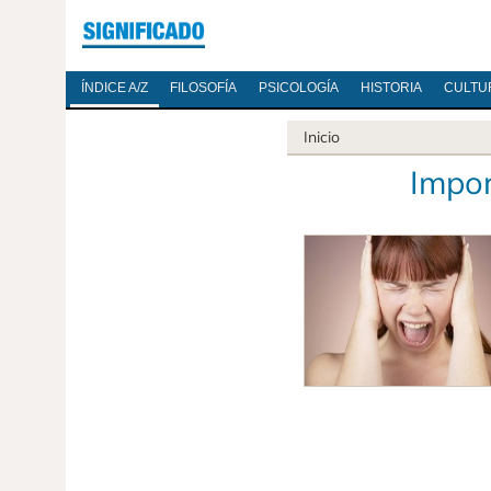
ÍNDICE A/Z
FILOSOFÍA
PSICOLOGÍA
HISTORIA
CULTU
Inicio
Impor