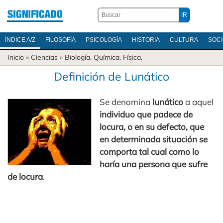
ÍNDICE A/Z
FILOSOFÍA
PSICOLOGÍA
HISTORIA
CULTURA
SOC
Inicio
»
Ciencias
»
Biología
.
Química
.
Física
.
Definición de Lunático
Se denomina
lunático
a aquel
individuo que padece de
locura, o en su defecto, que
en determinada situación se
comporta tal cual como lo
haría una persona que sufre
de locura
.