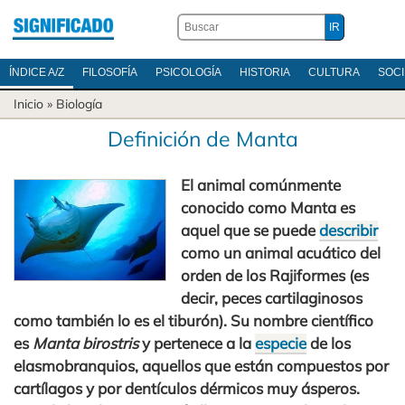
ÍNDICE A/Z
FILOSOFÍA
PSICOLOGÍA
HISTORIA
CULTURA
SOC
Inicio
»
Biología
Definición de Manta
El animal comúnmente
conocido como Manta es
aquel que se puede
describir
como un animal acuático del
orden de los Rajiformes (es
decir, peces cartilaginosos
como también lo es el tiburón). Su nombre científico
es
Manta birostris
y pertenece a la
especie
de los
elasmobranquios, aquellos que están compuestos por
cartílagos y por dentículos dérmicos muy ásperos.