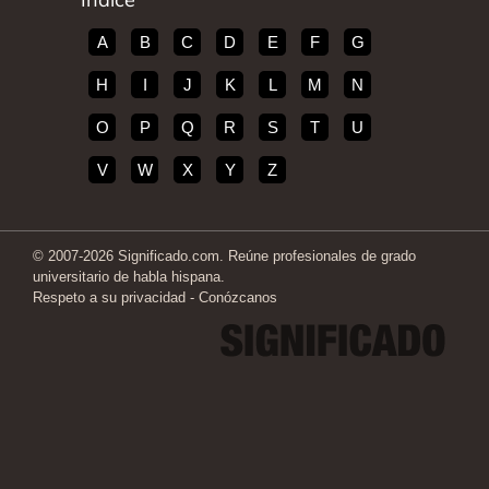
A
B
C
D
E
F
G
H
I
J
K
L
M
N
O
P
Q
R
S
T
U
V
W
X
Y
Z
© 2007-2026 Significado.com. Reúne profesionales de grado
universitario de habla hispana.
Respeto a su privacidad
-
Conózcanos