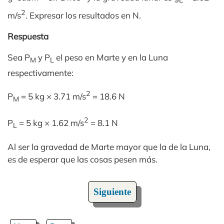
L
2
m/s
. Expresar los resultados en N.
Respuesta
Sea P
y P
el peso en Marte y en la Luna
M
L
respectivamente:
2
P
= 5 kg × 3.71 m/s
= 18.6 N
M
2
P
= 5 kg × 1.62 m/s
= 8.1 N
L
Al ser la gravedad de Marte mayor que la de la Luna,
es de esperar que las cosas pesen más.
Siguiente