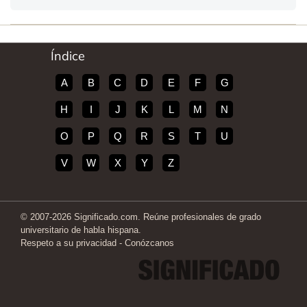
Índice
A
B
C
D
E
F
G
H
I
J
K
L
M
N
O
P
Q
R
S
T
U
V
W
X
Y
Z
© 2007-2026 Significado.com. Reúne profesionales de grado
universitario de habla hispana.
Respeto a su privacidad
-
Conózcanos