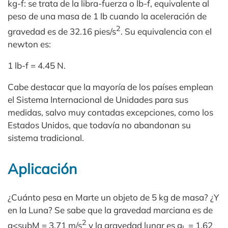
kg-f: se trata de la libra-fuerza o lb-f, equivalente al
peso de una masa de 1 lb cuando la aceleración de
2
gravedad es de 32.16 pies/s
. Su equivalencia con el
newton es:
1 lb-f = 4.45 N.
Cabe destacar que la mayoría de los países emplean
el Sistema Internacional de Unidades para sus
medidas, salvo muy contadas excepciones, como los
Estados Unidos, que todavía no abandonan su
sistema tradicional.
Aplicación
¿Cuánto pesa en Marte un objeto de 5 kg de masa? ¿Y
en la Luna? Se sabe que la gravedad marciana es de
2
g<subM = 3.71 m/s
y la gravedad lunar es g
= 1.62