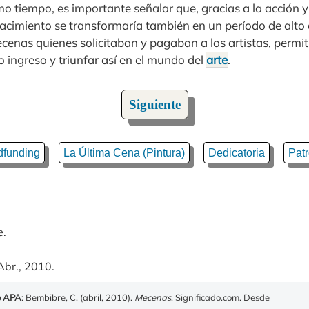
o tiempo, es importante señalar que, gracias a la acción 
cimiento se transformaría también en un período de alto c
ecenas quienes solicitaban y pagaban a los artistas, permi
 ingreso y triunfar así en el mundo del
arte
.
Siguiente
funding
La Última Cena (Pintura)
Dedicatoria
Patr
e.
Abr., 2010.
o APA
: Bembibre, C. (abril, 2010).
Mecenas
. Significado.com. Desde