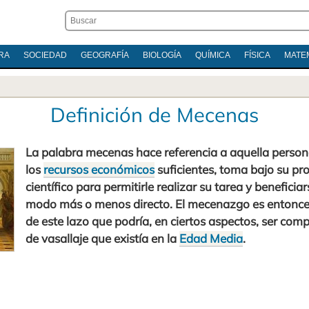
RA
SOCIEDAD
GEOGRAFÍA
BIOLOGÍA
QUÍMICA
FÍSICA
MATE
Definición de Mecenas
La palabra mecenas hace referencia a aquella person
los
recursos económicos
suficientes, toma bajo su pro
científico para permitirle realizar su tarea y beneficia
modo más o menos directo. El mecenazgo es entonce
de este lazo que podría, en ciertos aspectos, ser com
de vasallaje que existía en la
Edad Media
.