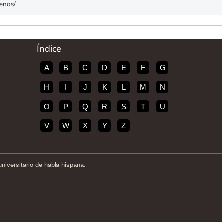
cenas/
Índice
A
B
C
D
E
F
G
H
I
J
K
L
M
N
O
P
Q
R
S
T
U
V
W
X
Y
Z
iversitario de habla hispana.