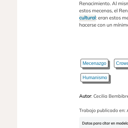
Renacimiento. Al mism
estos mecenas, el Rena
cultural
: eran estos m
hacerse con un mínimo
Mecenazgo
Crowd
Humanismo
Autor
: Cecilia Bembibr
Trabajo publicado en: 
Datos para citar en model