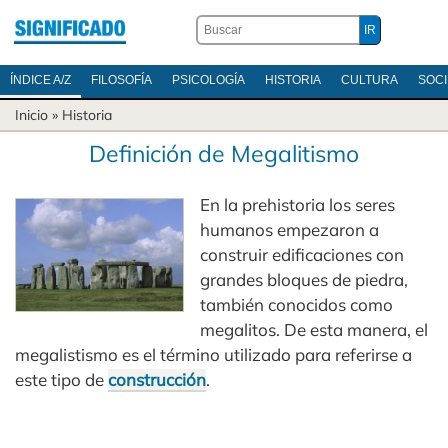
ÍNDICE A/Z
FILOSOFÍA
PSICOLOGÍA
HISTORIA
CULTURA
SOC
Inicio
»
Historia
Definición de Megalitismo
En la prehistoria los seres
humanos empezaron a
construir edificaciones con
grandes bloques de piedra,
también conocidos como
megalitos. De esta manera, el
megalistismo es el término utilizado para referirse a
este tipo de
construcción
.