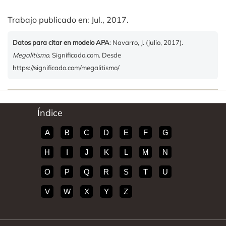
Trabajo publicado en: Jul., 2017.
Datos para citar en modelo APA
: Navarro, J. (julio, 2017).
Megalitismo
. Significado.com. Desde
https://significado.com/megalitismo/
Índice
A
B
C
D
E
F
G
H
I
J
K
L
M
N
O
P
Q
R
S
T
U
V
W
X
Y
Z