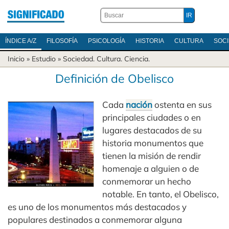
ÍNDICE A/Z
FILOSOFÍA
PSICOLOGÍA
HISTORIA
CULTURA
SOC
Inicio
» Estudio »
Sociedad
.
Cultura
.
Ciencia
.
Definición de Obelisco
Cada
nación
ostenta en sus
principales ciudades o en
lugares destacados de su
historia monumentos que
tienen la misión de rendir
homenaje a alguien o de
conmemorar un hecho
notable. En tanto, el Obelisco,
es uno de los monumentos más destacados y
populares destinados a conmemorar alguna