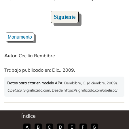
Siguiente
Monumento
Autor
: Cecilia Bembibre.
Trabajo publicado en: Dic., 2009.
Datos para citar en modelo APA
: Bembibre, C. (diciembre, 2009).
Obelisco
. Significado.com. Desde https://significado.com/obelisco/
Índice
A
B
C
D
E
F
G