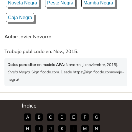
Novela Negra
Peste Negra
Mamba Negra
Caja Negra
Autor
: Javier Navarro.
Trabajo publicado en: Nov., 2015.
Datos para citar en modelo APA
: Navarro, J. (noviembre, 2015).
Oveja Negra
. Significado.com. Desde https://significado.com/oveja-
negra/
Índice
A
B
C
D
E
F
G
H
I
J
K
L
M
N