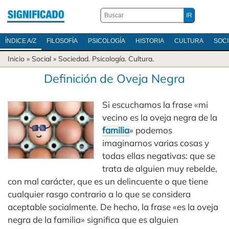
ÍNDICE A/Z
FILOSOFÍA
PSICOLOGÍA
HISTORIA
CULTURA
SOC
Inicio
» Social »
Sociedad
.
Psicología
.
Cultura
.
Definición de Oveja Negra
Si escuchamos la frase «mi
vecino es la oveja negra de la
familia
» podemos
imaginarnos varias cosas y
todas ellas negativas: que se
trata de alguien muy rebelde,
con mal carácter, que es un delincuente o que tiene
cualquier rasgo contrario a lo que se considera
aceptable socialmente. De hecho, la frase «es la oveja
negra de la familia» significa que es alguien