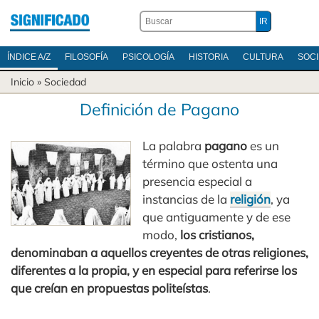
ÍNDICE A/Z
FILOSOFÍA
PSICOLOGÍA
HISTORIA
CULTURA
SOC
Inicio
»
Sociedad
Definición de Pagano
La palabra
pagano
es un
término que ostenta una
presencia especial a
instancias de la
religión
, ya
que antiguamente y de ese
modo,
los cristianos,
denominaban a aquellos creyentes de otras religiones,
diferentes a la propia, y en especial para referirse los
que creían en propuestas politeístas
.