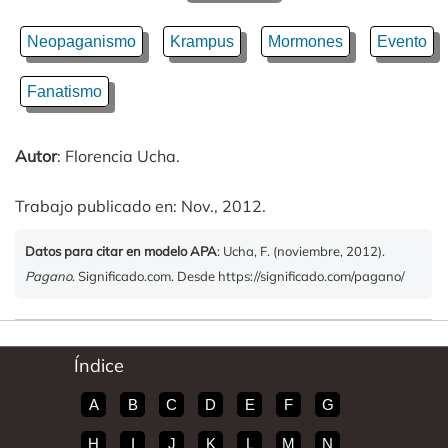
Neopaganismo
Krampus
Mormones
Evento
Fanatismo
Autor
: Florencia Ucha.
Trabajo publicado en: Nov., 2012.
Datos para citar en modelo APA
: Ucha, F. (noviembre, 2012).
Pagano
. Significado.com. Desde https://significado.com/pagano/
Índice
A
B
C
D
E
F
G
H
I
J
K
L
M
N