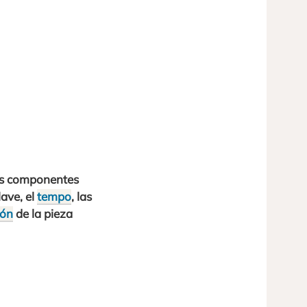
los componentes
lave, el
tempo
, las
ión
de la pieza