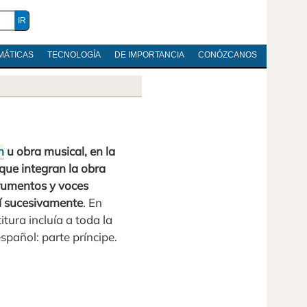
MÁTICAS
TECNOLOGÍA
DE IMPORTANCIA
CONÓZCANOS
n
u obra musical, en la
que integran la obra
trumentos y voces
así sucesivamente
. En
itura incluía a toda la
spañol: parte príncipe.