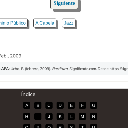
Siguiente
inio Público
A Capela
Jazz
Feb., 2009.
o APA
: Ucha, F. (febrero, 2009).
Partitura
. Significado.com. Desde https://sig
Índice
A
B
C
D
E
F
G
H
I
J
K
L
M
N
O
P
Q
R
S
T
U