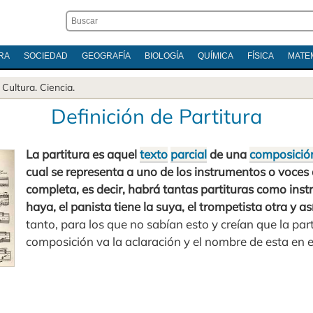
RA
SOCIEDAD
GEOGRAFÍA
BIOLOGÍA
QUÍMICA
FÍSICA
MATE
.
Cultura
.
Ciencia
.
Definición de Partitura
La partitura es aquel
texto
parcial
de una
composició
cual se representa a uno de los instrumentos o voces 
completa, es decir, habrá tantas partituras como ins
haya, el panista tiene la suya, el trompetista otra y 
tanto, para los que no sabían esto y creían que la part
composición va la aclaración y el nombre de esta en e