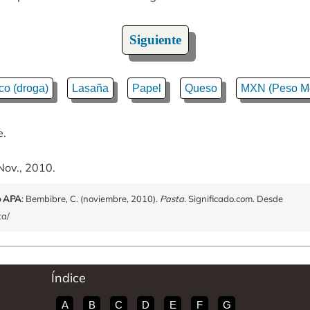
Siguiente
co (droga)
Lasaña
Papel
Queso
MXN (Peso M
e.
Nov., 2010.
o APA
: Bembibre, C. (noviembre, 2010).
Pasta
. Significado.com. Desde
ta/
Índice
A
B
C
D
E
F
G