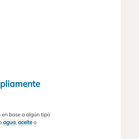
mpliamente
o en base a algún tipo
mo
agua
,
aceite
o