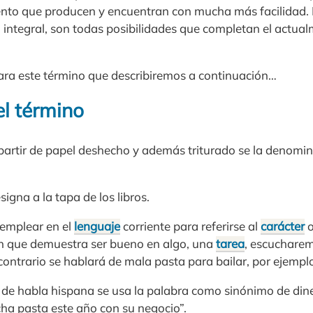
ento que producen y encuentran con mucha más facilidad. L
a integral, son todas posibilidades que completan el actua
ara este término que describiremos a continuación…
el término
 partir de papel deshecho y además triturado se la denomi
igna a la tapa de los libros.
 emplear en el
lenguaje
corriente para referirse al
carácter
o
en que demuestra ser bueno en algo, una
tarea
, escucharem
contrario se hablará de mala pasta para bailar, por ejempl
de habla hispana se usa la palabra como sinónimo de dinero
a pasta este año con su negocio”.