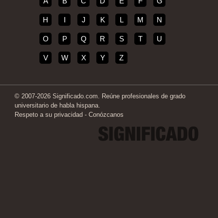
A
B
C
D
E
F
G
H
I
J
K
L
M
N
O
P
Q
R
S
T
U
V
W
X
Y
Z
© 2007-2026 Significado.com. Reúne profesionales de grado
universitario de habla hispana.
Respeto a su privacidad
-
Conózcanos