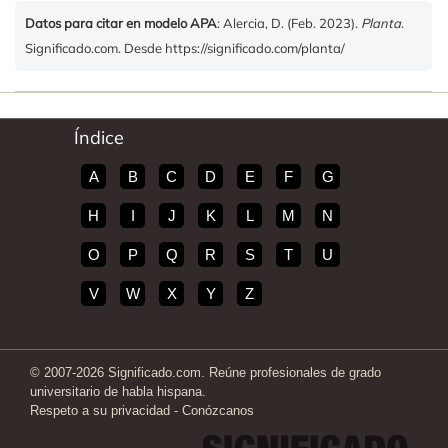
Datos para citar en modelo APA
: Alercia, D. (Feb. 2023).
Planta
.
Significado.com. Desde https://significado.com/planta/
Índice
A
B
C
D
E
F
G
H
I
J
K
L
M
N
O
P
Q
R
S
T
U
V
W
X
Y
Z
© 2007-2026 Significado.com. Reúne profesionales de grado
universitario de habla hispana.
Respeto a su privacidad
-
Conózcanos