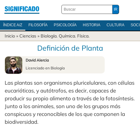
ÍNDICE A/Z
FILOSOFÍA
PSICOLOGÍA
HISTORIA
CULTURA
SOC
Inicio
»
Ciencias
»
Biología
.
Química
.
Física
.
Definición de Planta
David Alercia
Licenciado en Biología
Las plantas son organismos pluricelulares, con células
eucarióticas, y autótrofos, es decir, capaces de
producir su propio alimento a través de la fotosíntesis.
Junto a los animales, son uno de los grupos más
conspicuos y reconocibles de los que componen la
biodiversidad.