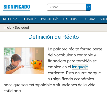
ÍNDICE A/Z
FILOSOFÍA
PSICOLOGÍA
HISTORIA
CULTURA
SOC
Inicio
»
Sociedad
Definición de Rédito
La palabra rédito forma parte
del vocabulario contable y
financiero pero también se
emplea en el
lenguaje
corriente. Esto ocurre porque
su significado económico
hace que sea extrapolable a situaciones de la vida
cotidiana.