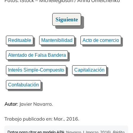
Fotos: iStock – Michellegibson / Anna Omelchenko
Siguiente
Redituable
Mantenibilidad
Acto de comercio
Atentado de Falsa Bandera
Interés Simple-Compuesto
Capitalización
Confabulación
Autor
: Javier Navarro.
Trabajo publicado en: Mar., 2016.
Datos para citar en modelo APA
: Navarro, J. (marzo, 2016).
Rédito
.