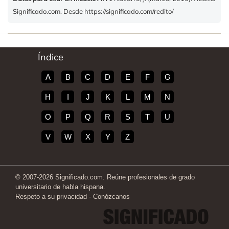
Significado.com. Desde https://significado.com/redito/
Índice
A
B
C
D
E
F
G
H
I
J
K
L
M
N
O
P
Q
R
S
T
U
V
W
X
Y
Z
© 2007-2026 Significado.com. Reúne profesionales de grado
universitario de habla hispana.
Respeto a su privacidad
-
Conózcanos