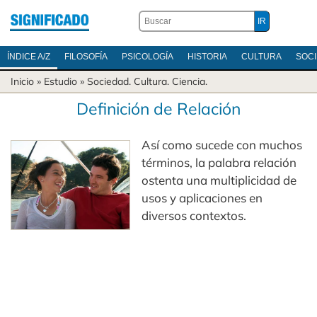
ÍNDICE A/Z
FILOSOFÍA
PSICOLOGÍA
HISTORIA
CULTURA
SOC
Inicio
» Estudio »
Sociedad
.
Cultura
.
Ciencia
.
Definición de Relación
Así como sucede con muchos
términos, la palabra relación
ostenta una multiplicidad de
usos y aplicaciones en
diversos contextos.