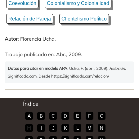
Coevolución
Colonialismo y Colonialidad
Relación de Pareja
Clientelismo Político
Autor
: Florencia Ucha.
Trabajo publicado en: Abr., 2009.
Datos para citar en modelo APA
: Ucha, F. (abril, 2009).
Relación
.
Significado.com. Desde https://significado.com/relacion/
Índice
A
B
C
D
E
F
G
H
I
J
K
L
M
N