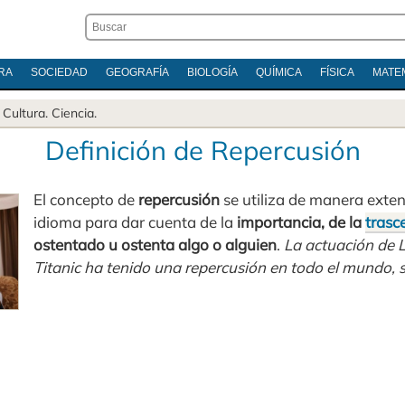
RA
SOCIEDAD
GEOGRAFÍA
BIOLOGÍA
QUÍMICA
FÍSICA
MATE
.
Cultura
.
Ciencia
.
Definición de Repercusión
El concepto de
repercusión
se utiliza de manera exte
idioma para dar cuenta de la
importancia, de la
trasc
ostentado u ostenta algo o alguien
.
La actuación de 
Titanic ha tenido una repercusión en todo el mundo, 