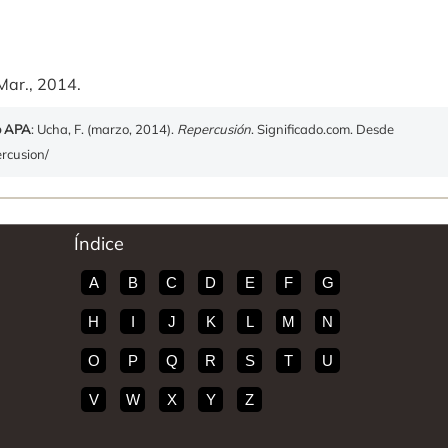
Mar., 2014.
o APA
: Ucha, F. (marzo, 2014).
Repercusión
. Significado.com. Desde
ercusion/
Índice
A
B
C
D
E
F
G
H
I
J
K
L
M
N
O
P
Q
R
S
T
U
V
W
X
Y
Z