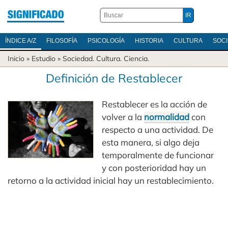
ÍNDICE A/Z
FILOSOFÍA
PSICOLOGÍA
HISTORIA
CULTURA
SOC
Inicio
» Estudio »
Sociedad
.
Cultura
.
Ciencia
.
Definición de Restablecer
Restablecer es la acción de
volver a la
normalidad
con
respecto a una actividad. De
esta manera, si algo deja
temporalmente de funcionar
y con posterioridad hay un
retorno a la actividad inicial hay un restablecimiento.