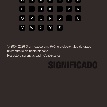
H
I
J
K
L
M
N
O
P
Q
R
S
T
U
V
W
X
Y
Z
© 2007-2026 Significado.com. Reúne profesionales de grado
universitario de habla hispana.
Respeto a su privacidad
-
Conózcanos