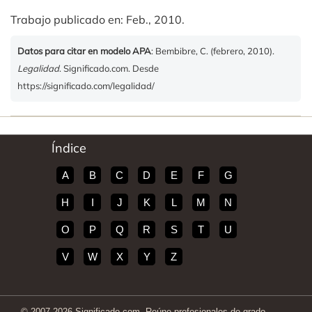
Trabajo publicado en: Feb., 2010.
Datos para citar en modelo APA
: Bembibre, C. (febrero, 2010).
Legalidad
. Significado.com. Desde
https://significado.com/legalidad/
Índice
A
B
C
D
E
F
G
H
I
J
K
L
M
N
O
P
Q
R
S
T
U
V
W
X
Y
Z
© 2007-2026 Significado.com. Reúne profesionales de grado