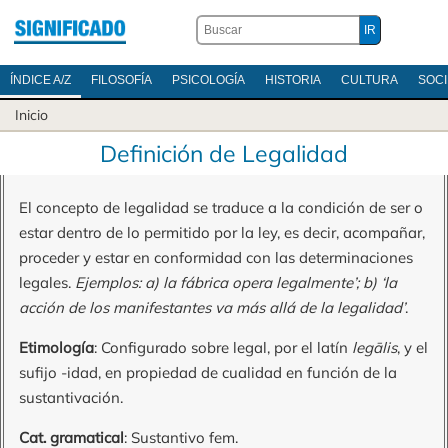
ÍNDICE A/Z
FILOSOFÍA
PSICOLOGÍA
HISTORIA
CULTURA
SOC
Inicio
Definición de Legalidad
El concepto de legalidad se traduce a la condición de ser o
estar dentro de lo permitido por la ley, es decir, acompañar,
proceder y estar en conformidad con las determinaciones
legales.
Ejemplos: a) la fábrica opera legalmente’; b) ‘la
acción de los manifestantes va más allá de la legalidad’
.
Etimología
: Configurado sobre legal, por el latín
legālis
, y el
sufijo -idad, en propiedad de cualidad en función de la
sustantivación.
Cat. gramatical
: Sustantivo fem.