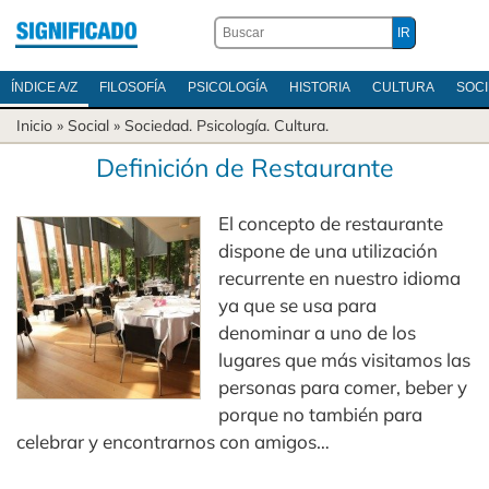
ÍNDICE A/Z
FILOSOFÍA
PSICOLOGÍA
HISTORIA
CULTURA
SOC
Inicio
» Social »
Sociedad
.
Psicología
.
Cultura
.
Definición de Restaurante
El concepto de restaurante
dispone de una utilización
recurrente en nuestro idioma
ya que se usa para
denominar a uno de los
lugares que más visitamos las
personas para comer, beber y
porque no también para
celebrar y encontrarnos con amigos…