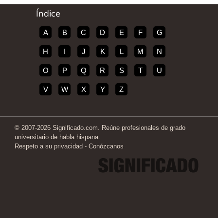
Índice
A
B
C
D
E
F
G
H
I
J
K
L
M
N
O
P
Q
R
S
T
U
V
W
X
Y
Z
© 2007-2026 Significado.com. Reúne profesionales de grado
universitario de habla hispana.
Respeto a su privacidad
-
Conózcanos