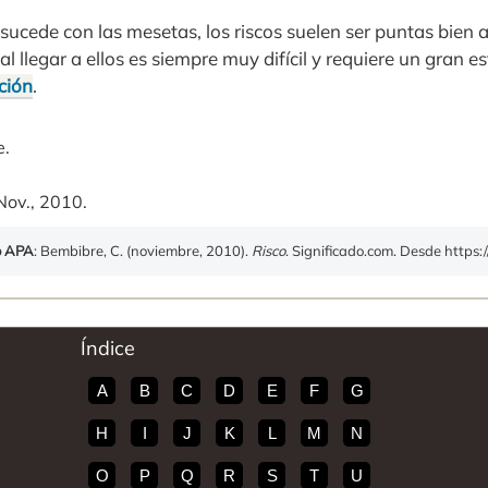
 sucede con las mesetas, los riscos suelen ser puntas bie
ual llegar a ellos es siempre muy difícil y requiere un gran 
ción
.
e.
Nov., 2010.
o APA
: Bembibre, C. (noviembre, 2010).
Risco
. Significado.com. Desde https:/
Índice
A
B
C
D
E
F
G
H
I
J
K
L
M
N
O
P
Q
R
S
T
U