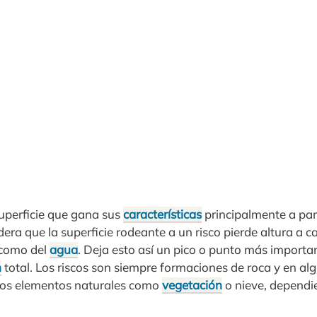
 superficie que gana sus
características
principalmente a part
dera que la superficie rodeante a un risco pierde altura a c
como del
agua
. Deja esto así un pico o punto más import
n
total. Los riscos son siempre formaciones de roca y en a
tros elementos naturales como
vegetación
o nieve, dependi