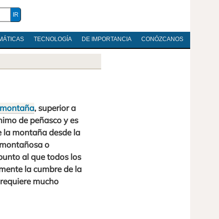
MÁTICAS
TECNOLOGÍA
DE IMPORTANCIA
CONÓZCANOS
montaña
, superior a
nónimo de peñasco y es
de la montaña desde la
a montañosa o
 punto al que todos los
lmente la cumbre de la
 requiere mucho