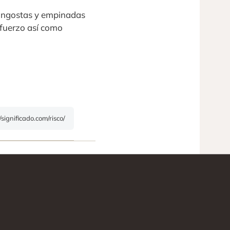
n angostas y empinadas
esfuerzo así como
/significado.com/risco/