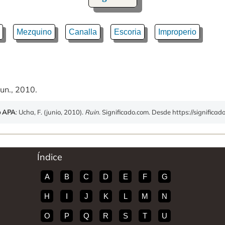
Mezquino
Canalla
Escoria
Improperio
un., 2010.
o APA
: Ucha, F. (junio, 2010).
Ruin
. Significado.com. Desde https://significad
Índice
A
B
C
D
E
F
G
H
I
J
K
L
M
N
O
P
Q
R
S
T
U