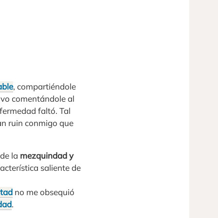
ble
, compartiéndole
tuvo comentándole al
fermedad faltó. Tal
tan ruin conmigo que
 de la
mezquindad y
cterística saliente de
tad
no me obsequió
dad
.