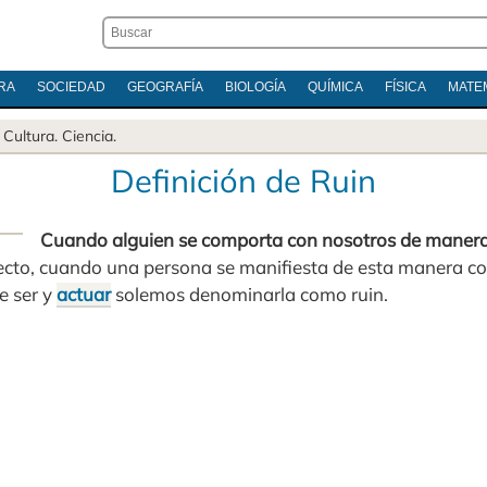
RA
SOCIEDAD
GEOGRAFÍA
BIOLOGÍA
QUÍMICA
FÍSICA
MATE
.
Cultura
.
Ciencia
.
Definición de Ruin
Cuando alguien se comporta con nosotros de manera 
fecto, cuando una persona se manifiesta de esta manera co
e ser y
actuar
solemos denominarla como ruin.