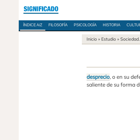
ÍNDICE A/Z
FILOSOFÍA
PSICOLOGÍA
HISTORIA
CULTU
Inicio
» Estudio »
Sociedad
desprecio
, o en su de
saliente de su forma d