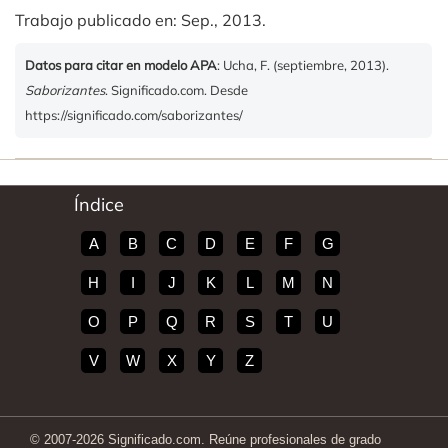
Trabajo publicado en: Sep., 2013.
Datos para citar en modelo APA
: Ucha, F. (septiembre, 2013).
Saborizantes
. Significado.com. Desde
https://significado.com/saborizantes/
Índice
A
B
C
D
E
F
G
H
I
J
K
L
M
N
O
P
Q
R
S
T
U
V
W
X
Y
Z
© 2007-2026 Significado.com. Reúne profesionales de grado