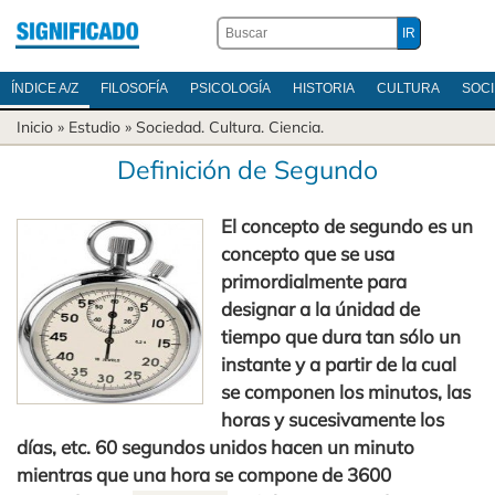
ÍNDICE A/Z
FILOSOFÍA
PSICOLOGÍA
HISTORIA
CULTURA
SOC
Inicio
» Estudio »
Sociedad
.
Cultura
.
Ciencia
.
Definición de Segundo
El concepto de segundo es un
concepto que se usa
primordialmente para
designar a la únidad de
tiempo que dura tan sólo un
instante y a partir de la cual
se componen los minutos, las
horas y sucesivamente los
días, etc. 60 segundos unidos hacen un minuto
mientras que una hora se compone de 3600