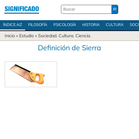
ÍNDICE A/Z
FILOSOFÍA
PSICOLOGÍA
HISTORIA
CULTURA
SOC
Inicio
» Estudio »
Sociedad
.
Cultura
.
Ciencia
.
Definición de Sierra