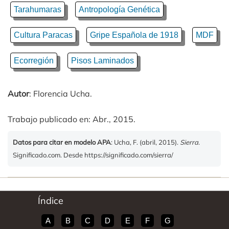
Tarahumaras
Antropología Genética
Cultura Paracas
Gripe Española de 1918
MDF
Ecorregión
Pisos Laminados
Autor
: Florencia Ucha.
Trabajo publicado en: Abr., 2015.
Datos para citar en modelo APA
: Ucha, F. (abril, 2015).
Sierra
.
Significado.com. Desde https://significado.com/sierra/
Índice
A
B
C
D
E
F
G