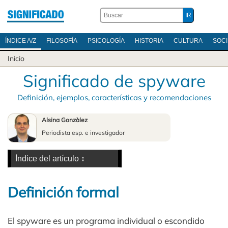
ÍNDICE A/Z
FILOSOFÍA
PSICOLOGÍA
HISTORIA
CULTURA
SOC
Inicio
Significado de spyware
Definición, ejemplos, características y recomendaciones
Alsina Gonzàlez
Periodista esp. e investigador
Definición formal
El spyware es un programa individual o escondido