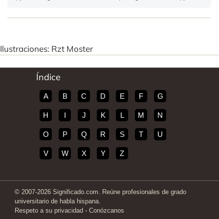
Ilustraciones: Rzt Moster
Índice
A
B
C
D
E
F
G
H
I
J
K
L
M
N
O
P
Q
R
S
T
U
V
W
X
Y
Z
© 2007-2026 Significado.com. Reúne profesionales de grado
universitario de habla hispana.
Respeto a su privacidad
-
Conózcanos