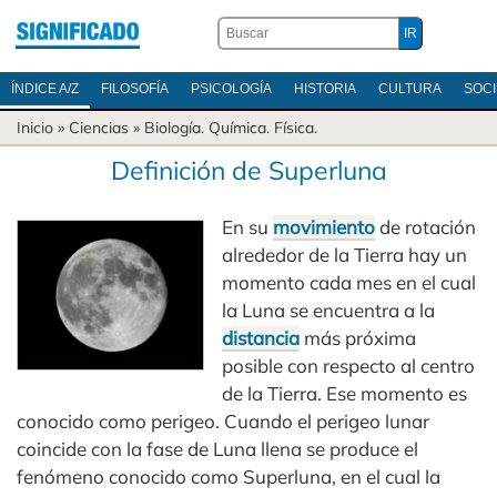
ÍNDICE A/Z
FILOSOFÍA
PSICOLOGÍA
HISTORIA
CULTURA
SOC
Inicio
»
Ciencias
»
Biología
.
Química
.
Física
.
Definición de Superluna
En su
movimiento
de rotación
alrededor de la Tierra hay un
momento cada mes en el cual
la Luna se encuentra a la
distancia
más próxima
posible con respecto al centro
de la Tierra. Ese momento es
conocido como perigeo. Cuando el perigeo lunar
coincide con la fase de Luna llena se produce el
fenómeno conocido como Superluna, en el cual la