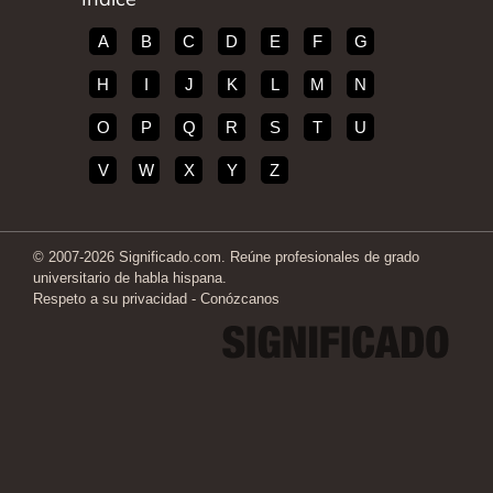
A
B
C
D
E
F
G
H
I
J
K
L
M
N
O
P
Q
R
S
T
U
V
W
X
Y
Z
© 2007-2026 Significado.com. Reúne profesionales de grado
universitario de habla hispana.
Respeto a su privacidad
-
Conózcanos