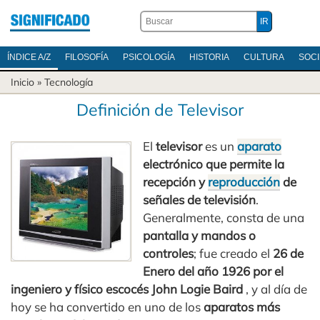
ÍNDICE A/Z
FILOSOFÍA
PSICOLOGÍA
HISTORIA
CULTURA
SOC
Inicio
»
Tecnología
Definición de Televisor
El
televisor
es un
aparato
electrónico que permite la
recepción y
reproducción
de
señales de televisión
.
Generalmente, consta de una
pantalla y mandos o
controles
; fue creado el
26 de
Enero del año 1926 por el
ingeniero y físico escocés John Logie Baird
, y al día de
hoy se ha convertido en uno de los
aparatos más