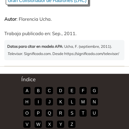
Gran Colisionador de Hadrones (LHC)
Autor
: Florencia Ucha.
Trabajo publicado en: Sep., 2011.
Datos para citar en modelo APA
: Ucha, F. (septiembre, 2011).
Televisor
. Significado.com. Desde https://significado.com/televisor/
Índice
A
B
C
D
E
F
G
H
I
J
K
L
M
N
O
P
Q
R
S
T
U
V
W
X
Y
Z