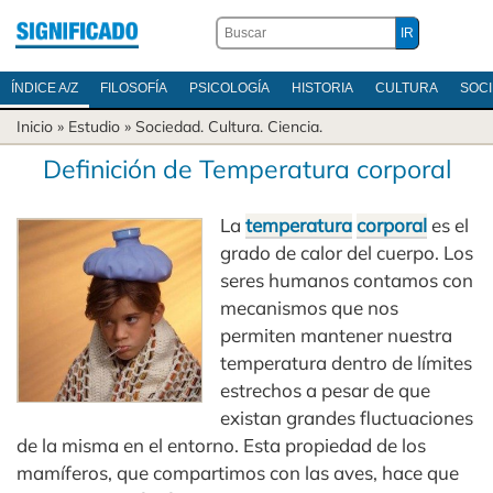
ÍNDICE A/Z
FILOSOFÍA
PSICOLOGÍA
HISTORIA
CULTURA
SOC
Inicio
» Estudio »
Sociedad
.
Cultura
.
Ciencia
.
Definición de Temperatura corporal
La
temperatura
corporal
es el
grado de calor del cuerpo. Los
seres humanos contamos con
mecanismos que nos
permiten mantener nuestra
temperatura dentro de límites
estrechos a pesar de que
existan grandes fluctuaciones
de la misma en el entorno. Esta propiedad de los
mamíferos, que compartimos con las aves, hace que