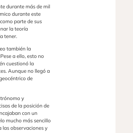
te durante más de mil
ómico durante este
s como parte de sus
nar la teoría
a tener.
eo también la
ese a ello, esto no
én cuestionó la
tes. Aunque no llegó a
 geocéntrico de
astrónomo y
isas de la posición de
 encajaban con un
elo mucho más sencillo
a las observaciones y