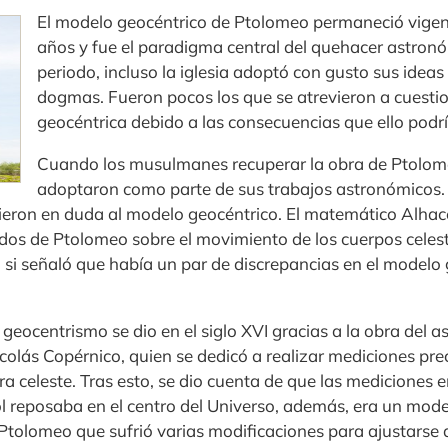
El modelo geocéntrico de Ptolomeo permaneció vigen
años y fue el paradigma central del quehacer astron
periodo, incluso la iglesia adoptó con gusto sus idea
dogmas. Fueron pocos los que se atrevieron a cuestio
geocéntrica debido a las consecuencias que ello podrí
Cuando los musulmanes recuperar la obra de Ptolom
adoptaron como parte de sus trabajos astronómicos. P
ieron en duda al modelo geocéntrico. El matemático Alhac
ados de Ptolomeo sobre el movimiento de los cuerpos celes
, si señaló que había un par de discrepancias en el modelo
el geocentrismo se dio en el siglo XVI gracias a la obra del 
lás Copérnico, quien se dedicó a realizar mediciones prec
era celeste. Tras esto, se dio cuenta de que las mediciones
ol reposaba en el centro del Universo, además, era un mod
 Ptolomeo que sufrió varias modificaciones para ajustarse 