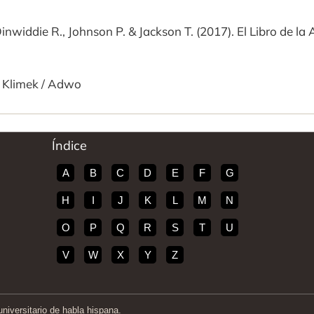
Dinwiddie R., Johnson P. & Jackson T. (2017). El Libro de l
k Klimek / Adwo
Índice
A
B
C
D
E
F
G
H
I
J
K
L
M
N
O
P
Q
R
S
T
U
V
W
X
Y
Z
iversitario de habla hispana.