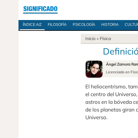
ÍNDICE A/Z
FILOSOFÍA
PSICOLOGÍA
HISTORIA
CULTU
Inicio
»
Física
Definici
Ángel Zamora Ram
Licenciado en Físi
El heliocentrismo, tam
el centro del Univers
astros en la bóveda cel
de los planetas giran 
Universo.