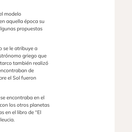
del modelo
 en aquella época su
 algunas propuestas
o se le atribuye a
astrónomo griego que
starco también realizó
 encontraban de
bre el Sol fueron
l se encontraba en el
 con los otros planetas
 en el libro de “El
leucia.