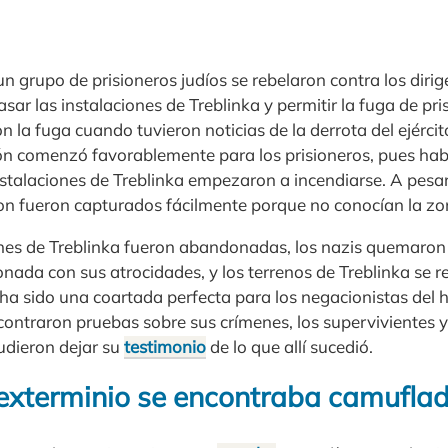
n grupo de prisioneros judíos se rebelaron contra los diri
asar las instalaciones de Treblinka y permitir la fuga de pri
n la fuga cuando tuvieron noticias de la derrota del ejérci
ión comenzó favorablemente para los prisioneros, pues h
nstalaciones de Treblinka empezaron a incendiarse. A pesar d
on fueron capturados fácilmente porque no conocían la zon
nes de Treblinka fueron abandonadas, los nazis quemaron 
nada con sus atrocidades, y los terrenos de Treblinka se r
 ha sido una coartada perfecta para los negacionistas del 
contraron pruebas sobre sus crímenes, los supervivientes 
udieron dejar su
testimonio
de lo que allí sucedió.
exterminio se encontraba camufla