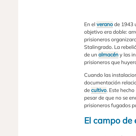
En el
verano
de 1943 u
objetivo era doble: arr
prisioneros organizaro
Stalingrado. La rebel
de un
almacén
y las i
prisioneros que huyer
Cuando las instalacio
documentación relacio
de
cultivo
. Este hecho
pesar de que no se en
prisioneros fugados p
El campo de 