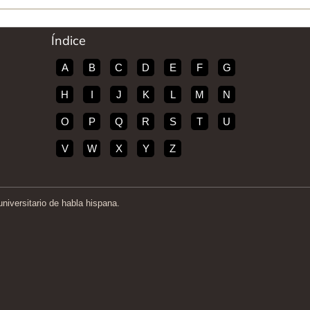
Índice
A
B
C
D
E
F
G
H
I
J
K
L
M
N
O
P
Q
R
S
T
U
V
W
X
Y
Z
iversitario de habla hispana.