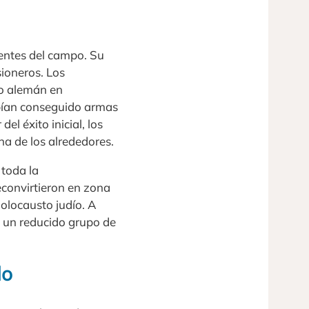
gentes del campo. Su
sioneros. Los
to alemán en
abían conseguido armas
el éxito inicial, los
a de los alrededores.
toda la
econvirtieron en zona
holocausto judío. A
y un reducido grupo de
do