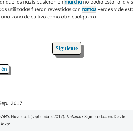
r que los nazis pusieron en
marcha
no podía estar a la vis
das utilizadas fueron revestidas con
ramas
verdes y de es
 una zona de cultivo como otra cualquiera.
Siguiente
ión
Sep., 2017.
o APA
: Navarro, J. (septiembre, 2017).
Treblinka
. Significado.com. Desde
linka/