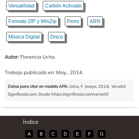
Versatilidad
Carbón Activado
Formato ZIP y WinZip
Perro
ARN
Música Digital
Disco
Autor
: Florencia Ucha.
Trabajo publicado en: May., 2014.
Datos para citar en modelo APA
: Ucha, F. (mayo, 2014).
Versátil
.
Significado.com. Desde https://significado.com/versatil/
Índice
A
B
C
D
E
F
G