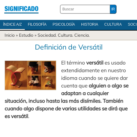
ÍNDICE A/Z
FILOSOFÍA
PSICOLOGÍA
HISTORIA
CULTURA
SOC
Inicio
» Estudio »
Sociedad
.
Cultura
.
Ciencia
.
Definición de Versátil
El término
versátil
es usado
extendidamente en nuestro
idioma cuando se quiere dar
cuenta que
alguien o algo se
adaptan a cualquier
situación, incluso hasta las más disímiles. También
cuando algo dispone de varias utilidades se dirá que
es versátil
.