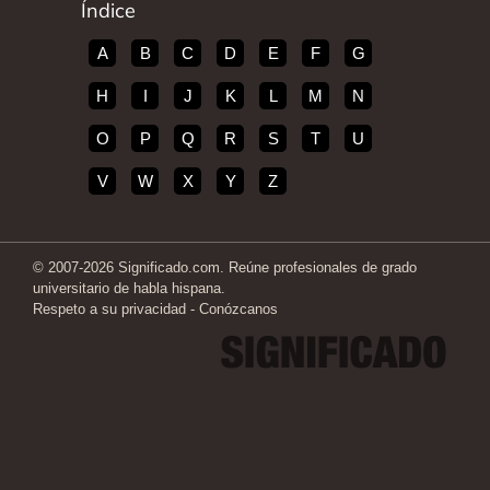
Índice
A
B
C
D
E
F
G
H
I
J
K
L
M
N
O
P
Q
R
S
T
U
V
W
X
Y
Z
© 2007-2026 Significado.com. Reúne profesionales de grado
universitario de habla hispana.
Respeto a su privacidad
-
Conózcanos