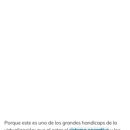
Porque este es uno de los grandes handicaps de la
virtualización: que al estar el
sistema operativo
y los