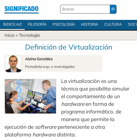
ÍNDICE A/Z
FILOSOFÍA
PSICOLOGÍA
HISTORIA
CULTURA
SOC
Inicio
»
Tecnología
Definición de Virtualización
Alsina Gonzàlez
Periodista esp. e investigador
La virtualización es una
técnica que posibilita simular
el comportamiento de un
hardware
en forma de
programa informático, de
manera que permite la
ejecución de
software
perteneciente a otra
plataforma
hardware
distinta.