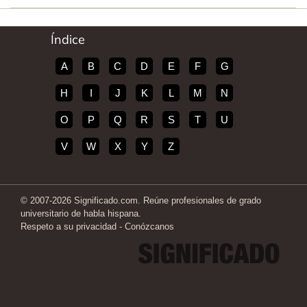
Índice
A
B
C
D
E
F
G
H
I
J
K
L
M
N
O
P
Q
R
S
T
U
V
W
X
Y
Z
© 2007-2026 Significado.com. Reúne profesionales de grado
universitario de habla hispana.
Respeto a su privacidad
-
Conózcanos