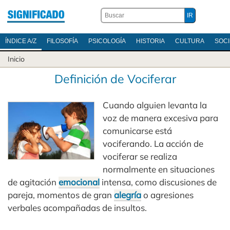
ÍNDICE A/Z
FILOSOFÍA
PSICOLOGÍA
HISTORIA
CULTURA
SOC
Inicio
Definición de Vociferar
Cuando alguien levanta la
voz de manera excesiva para
comunicarse está
vociferando. La acción de
vociferar se realiza
normalmente en situaciones
de agitación
emocional
intensa, como discusiones de
pareja, momentos de gran
alegría
o agresiones
verbales acompañadas de insultos.