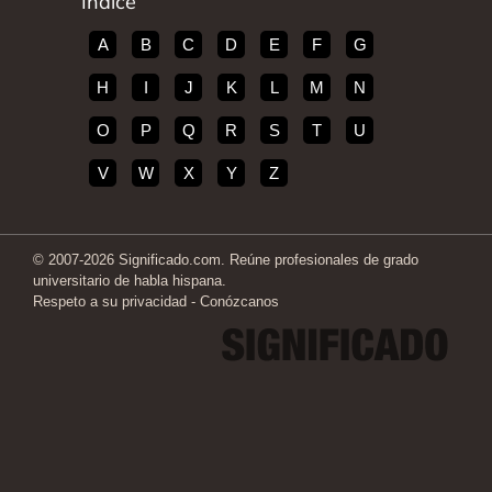
Índice
A
B
C
D
E
F
G
H
I
J
K
L
M
N
O
P
Q
R
S
T
U
V
W
X
Y
Z
© 2007-2026 Significado.com. Reúne profesionales de grado
universitario de habla hispana.
Respeto a su privacidad
-
Conózcanos