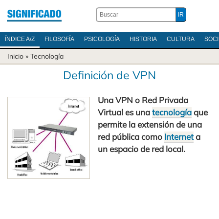
ÍNDICE A/Z
FILOSOFÍA
PSICOLOGÍA
HISTORIA
CULTURA
SOC
Inicio
»
Tecnología
Definición de VPN
Una VPN o Red Privada
Virtual es una
tecnología
que
permite la extensión de una
red pública como
Internet
a
un espacio de red local.