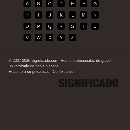
A
B
C
D
E
F
G
H
I
J
K
L
M
N
O
P
Q
R
S
T
U
V
W
X
Y
Z
© 2007-2026 Significado.com. Reúne profesionales de grado
universitario de habla hispana.
Respeto a su privacidad
-
Conózcanos