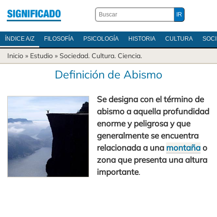
ÍNDICE A/Z
FILOSOFÍA
PSICOLOGÍA
HISTORIA
CULTURA
SOC
Inicio
» Estudio »
Sociedad
.
Cultura
.
Ciencia
.
Definición de Abismo
Se designa con el término de
abismo a aquella profundidad
enorme y peligrosa y que
generalmente se encuentra
relacionada a una
montaña
o
zona que presenta una altura
importante
.