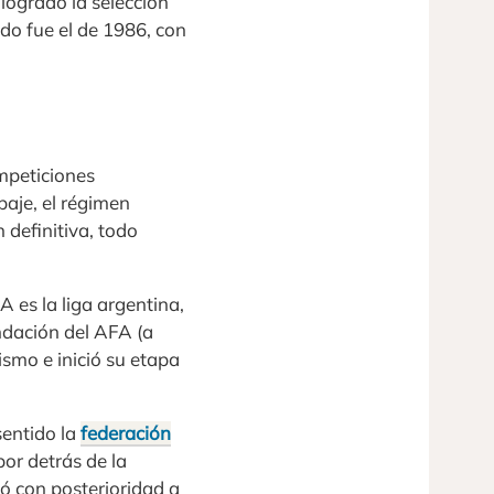
logrado la selección
do fue el de 1986, con
ompeticiones
paje, el régimen
n definitiva, todo
 es la liga argentina,
ndación del AFA (a
ismo e inició su etapa
sentido la
federación
por detrás de la
dó con posterioridad a