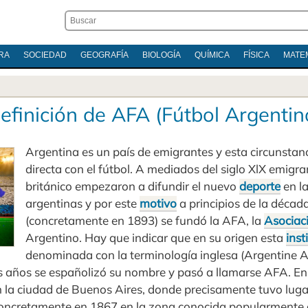
RA
SOCIEDAD
GEOGRAFÍA
BIOLOGÍA
QUÍMICA
FÍSICA
MATE
efinición de AFA (Fútbol Argentin
Argentina es un país de emigrantes y esta circunstanc
directa con el fútbol. A mediados del siglo XlX emigra
británico empezaron a difundir el nuevo
deporte
en la
argentinas y por este
motivo
a principios de la décad
(concretamente en 1893) se fundó la AFA, la
Asociac
Argentino. Hay que indicar que en su origen esta
inst
denominada con la terminología inglesa (Argentine A
os años se españolizó su nombre y pasó a llamarse AFA. En
n la ciudad de Buenos Aires, donde precisamente tuvo lugar
 concretamente en 1867 en la zona conocida popularmente