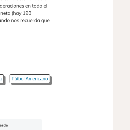
deraciones en todo el
aneta (hay 198
mundo nos recuerda que
a
Fútbol Americano
Desde