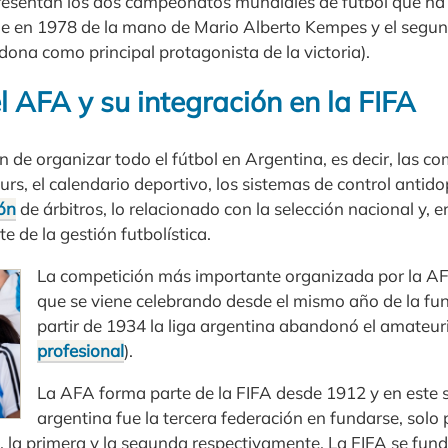
presentan los dos campeonatos mundiales de fútbol que ha 
fue en 1978 de la mano de Mario Alberto Kempes y el segun
a como principal protagonista de la victoria).
l AFA y su integración en la FIFA
n de organizar todo el fútbol en Argentina, es decir, las c
rs, el calendario deportivo, los sistemas de control antido
ón
de árbitros, lo relacionado con la selección nacional y, e
e de la gestión futbolística.
La competición más importante organizada por la AFA
que se viene celebrando desde el mismo año de la fu
partir de 1934 la liga argentina abandonó el amateur
profesional
).
La AFA forma parte de la FIFA desde 1912 y en este 
argentina fue la tercera federación en fundarse, solo 
, la primera y la segunda respectivamente. La FIFA se fun