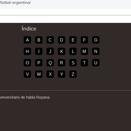
-futbol-argentino/
Índice
A
B
C
D
E
F
G
H
I
J
K
L
M
N
O
P
Q
R
S
T
U
V
W
X
Y
Z
iversitario de habla hispana.