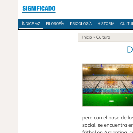
ÍNDICE A/Z
FILOSOFÍA
PSICOLOGÍA
HISTORIA
CULTU
Inicio
»
Cultura
D
pero con el paso de l
social, se encuentra e
fútbol en Argentina,