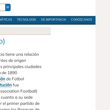
MÁTICAS
TECNOLOGÍA
DE IMPORTANCIA
CONÓZCANOS
o)
ia tiene una relación
ntes de origen
s principales ciudades
a de 1890
ión
de Fútbol
itución
fue
ssociation Football)
 cuanto a su sede
 el primer partido de
 como los Bosques de