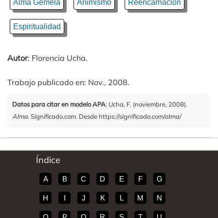
Alma Gemela
Animismo
Reencarnación
Espiritualidad
Autor
: Florencia Ucha.
Trabajo publicado en: Nov., 2008.
Datos para citar en modelo APA
: Ucha, F. (noviembre, 2008).
Alma
. Significado.com. Desde https://significado.com/alma/
Índice
A
B
C
D
E
F
G
H
I
J
K
L
M
N
O
P
Q
R
S
T
U