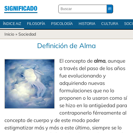
ÍNDICE A/Z
FILOSOFÍA
PSICOLOGÍA
HISTORIA
CULTURA
SOC
Inicio
»
Sociedad
Definición de Alma
El concepto de
alma
, aunque
a través del paso de los años
fue evolucionando y
adquiriendo nuevas
formulaciones que no lo
proponen o lo usaron como sí
se hizo en la antigüedad para
contraponerlo férreamente al
concepto de cuerpo y de este modo poder
estigmatizar más y más a este último, siempre se lo