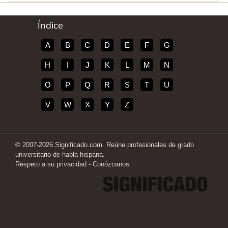
Índice
A
B
C
D
E
F
G
H
I
J
K
L
M
N
O
P
Q
R
S
T
U
V
W
X
Y
Z
© 2007-2026 Significado.com. Reúne profesionales de grado
universitario de habla hispana.
Respeto a su privacidad
-
Conózcanos