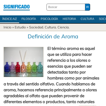
ÍNDICE A/Z
FILOSOFÍA
PSICOLOGÍA
HISTORIA
CULTURA
SOC
Inicio
» Estudio »
Sociedad
.
Cultura
.
Ciencia
.
Definición de Aroma
El término aroma es aquel
que se utiliza para hacer
referencia a los olores o
esencias que pueden ser
detectadas tanto por
hombres como por animales
a través del sentido olfativo. Cuando hablamos de
aroma, hacemos referencia principalmente a olores
agradables al olfato que pueden provenir de
diferentes elementos o productos, tanto naturales