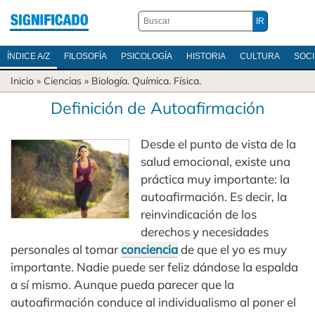
ÍNDICE A/Z
FILOSOFÍA
PSICOLOGÍA
HISTORIA
CULTURA
SOC
Inicio
»
Ciencias
»
Biología
.
Química
.
Física
.
Definición de Autoafirmación
Desde el punto de vista de la
salud emocional, existe una
práctica muy importante: la
autoafirmación. Es decir, la
reinvindicación de los
derechos y necesidades
personales al tomar
conciencia
de que el yo es muy
importante. Nadie puede ser feliz dándose la espalda
a sí mismo. Aunque pueda parecer que la
autoafirmación conduce al individualismo al poner el