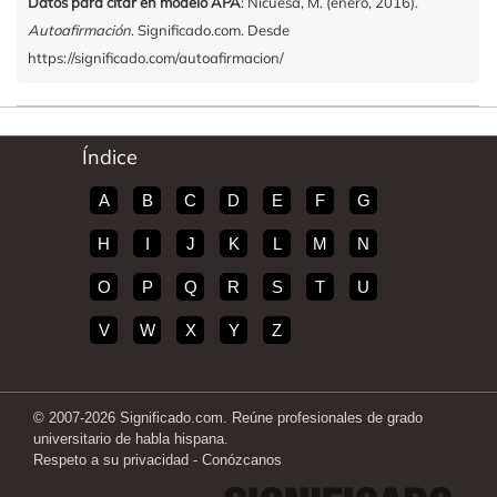
Datos para citar en modelo APA
: Nicuesa, M. (enero, 2016).
Autoafirmación
. Significado.com. Desde
https://significado.com/autoafirmacion/
Índice
A
B
C
D
E
F
G
H
I
J
K
L
M
N
O
P
Q
R
S
T
U
V
W
X
Y
Z
© 2007-2026 Significado.com. Reúne profesionales de grado
universitario de habla hispana.
Respeto a su privacidad
-
Conózcanos