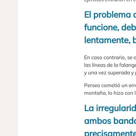
El problema 
funcione, de
lentamente, 
En caso contrario, se
las líneas de la falan
y una vez superada y p
Perseo cometió un erro
montaña, lo hizo con l
La irregulari
ambos bandos
precisamente,