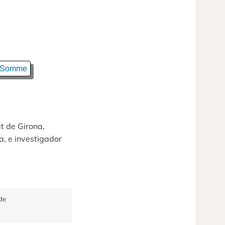
l Somme
at de Girona,
a, e investigador
sde