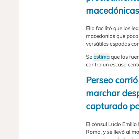
macedónicas
Ello facilitó que los l
macedonios que poco p
versátiles espadas co
Se
estima
que las fue
contra un escaso cen
Perseo corrió
marchar despu
capturado po
El cónsul Lucio Emilio
Roma, y se llevó al m