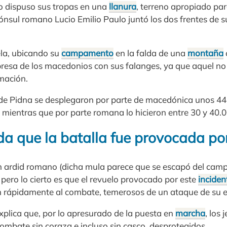
 dispuso sus tropas en una
llanura
, terreno apropiado par
cónsul romano Lucio Emilio Paulo juntó los dos frentes de 
la, ubicando su
campamento
en la falda de una
montaña
presa de los macedonios con sus falanges, ya que aquel no
rmación.
ra de Pidna se desplegaron por parte de macedónica unos 4
a, mientras que por parte romana lo hicieron entre 30 y 40
da que la batalla fue provocada po
un ardid romano (dicha mula parece que se escapó del ca
pero lo cierto es que el revuelo provocado por este
inciden
an rápidamente al combate, temerosos de un ataque de su 
xplica que, por lo apresurado de la puesta en
marcha
, los
combate sin coraza e incluso sin casco, desprotegidos.