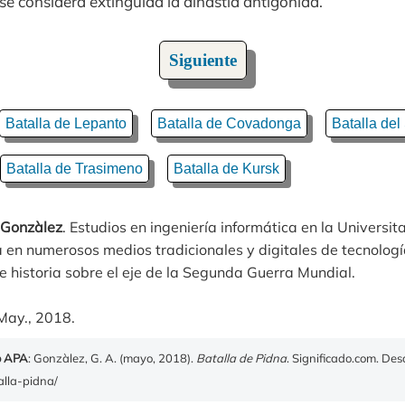
e considera extinguida la dinastía antigónida.
Siguiente
Batalla de Lepanto
Batalla de Covadonga
Batalla de
Batalla de Trasimeno
Batalla de Kursk
 Gonzàlez
. Estudios en ingeniería informática en la Universit
 en numerosos medios tradicionales y digitales de tecnologí
 historia sobre el eje de la Segunda Guerra Mundial.
May., 2018.
o APA
: Gonzàlez, G. A. (mayo, 2018).
Batalla de Pidna
. Significado.com. De
alla-pidna/