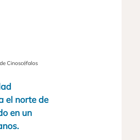
 de Cinoscéfalos
dad
 el norte de
do en un
anos.