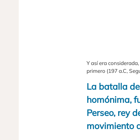
Y así era considerada
primero (197 a.C, Se
La batalla de
homónima, fu
Perseo, rey d
movimiento d