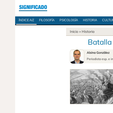
ÍNDICE A/Z
FILOSOFÍA
PSICOLOGÍA
HISTORIA
CULTU
Inicio
»
Historia
Batalla
Alsina Gonzàlez
Periodista esp. e i