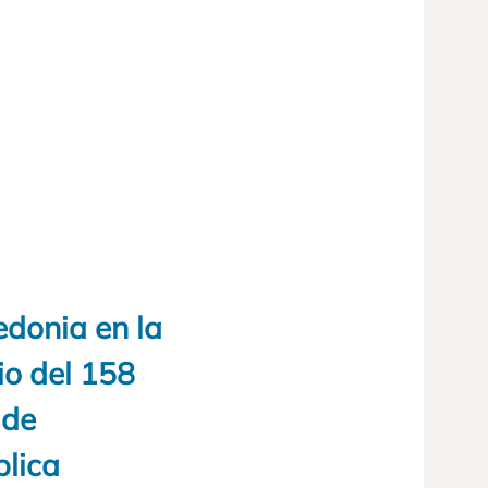
edonia en la
io del 158
 de
blica