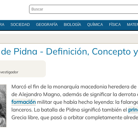
RA
SOCIEDAD
GEOGRAFÍA
BIOLOGÍA
QUÍMICA
FÍSICA
MATE
 de Pidna - Definición, Concepto 
nvestigador
Marcó el fin de la monarquía macedonia heredera de 
de Alejandro Magno, además de significar la derrota 
formación
militar que había hecho leyenda: la falan
lanceros. La batalla de Pidna significó también el
prin
Grecia libre, que pasó a orbitar completamente alre