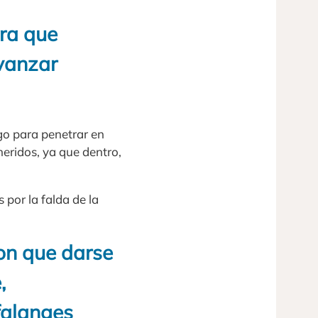
ara que
avanzar
go para penetrar en
heridos, ya que dentro,
 por la falda de la
ron que darse
,
falanges