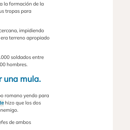
a la formación de la
sus tropas para
cercana, impidiendo
 era terreno apropiado
4.000 soldados entre
.000 hombres.
r una mula.
mpo romano yendo para
te
hizo que los dos
enemigo.
 jefes de ambos