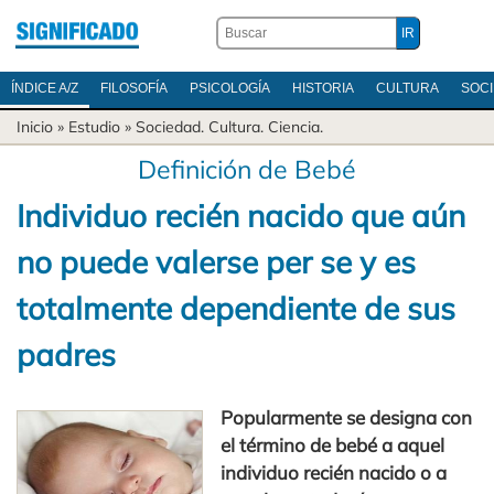
ÍNDICE A/Z
FILOSOFÍA
PSICOLOGÍA
HISTORIA
CULTURA
SOC
Inicio
» Estudio »
Sociedad
.
Cultura
.
Ciencia
.
Definición de Bebé
Individuo recién nacido que aún
no puede valerse per se y es
totalmente dependiente de sus
padres
Popularmente se designa con
el término de bebé a aquel
individuo recién nacido o a