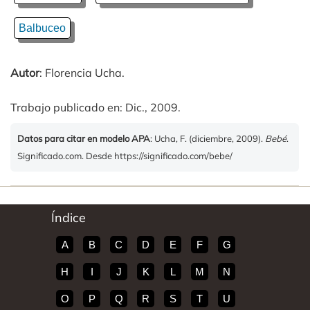
Balbuceo
Autor
: Florencia Ucha.
Trabajo publicado en: Dic., 2009.
Datos para citar en modelo APA
: Ucha, F. (diciembre, 2009).
Bebé
.
Significado.com. Desde https://significado.com/bebe/
Índice
A
B
C
D
E
F
G
H
I
J
K
L
M
N
O
P
Q
R
S
T
U